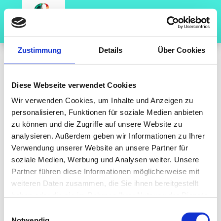
Zustimmung
Details
Über Cookies
Digitales
Diese Webseite verwendet Cookies
Programmheft zum
Wir verwenden Cookies, um Inhalte und Anzeigen zu
personalisieren, Funktionen für soziale Medien anbieten
Festival
zu können und die Zugriffe auf unsere Website zu
analysieren. Außerdem geben wir Informationen zu Ihrer
Verwendung unserer Website an unsere Partner für
Willkommen beim digitalen Programmheft zum
soziale Medien, Werbung und Analysen weiter. Unsere
Theaterfestival Jetzt! UN(D)sichtbar vom 29.
Partner führen diese Informationen möglicherweise mit
September bis 3. Oktober 2022 in der Orangerie
weiteren Daten zusammen, die Sie ihnen bereitgestellt
Hanau. Mit deinem Ticket hast Du auch den
haben oder die sie im Rahmen Ihrer Nutzung der Dienste
Zugang zum digitalen Programmheft erworben.
gesammelt haben.
Einwilligungsauswahl
Hier kannt Du das Programmheft herunterladen:
Notwendig