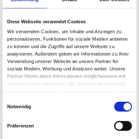
möchte. Zur Veranstaltungen luden das
Theater der Vielfalt e.V. sowie die
Diese Webseite verwendet Cookies
Kooperationspartner: jüdische Gemeinde
Hanau, muslimische Gemeinde Hanau,
Wir verwenden Cookies, um Inhalte und Anzeigen zu
personalisieren, Funktionen für soziale Medien anbieten
die DEXT-Fachstelle der Stadt Hanau, das
zu können und die Zugriffe auf unsere Website zu
KUZ und Menschen in Hanau ein.
analysieren. Außerdem geben wir Informationen zu Ihrer
Verwendung unserer Website an unsere Partner für
Wo: Congress-Park Hanau
soziale Medien, Werbung und Analysen weiter. Unsere
Partner führen diese Informationen möglicherweise mit
weiteren Daten zusammen, die Sie ihnen bereitgestellt
BERICHT FOLGT
haben oder die sie im Rahmen Ihrer Nutzung der Dienste
gesammelt haben.
Einwilligungsauswahl
Notwendig
Präferenzen